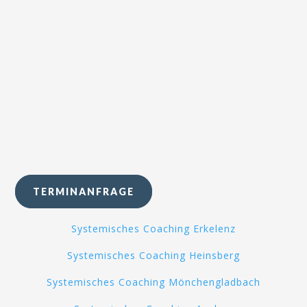
Münster)
MOVE Trainerin / Suchtberaterin
Anerkannte Fastentrainerin
Zertifizierte Resilienztrainerin (AHAB)
Fachkraft für Stressmanagement (IHK)
Zertifizierte Verfahrensbeiständin (§158
FamFG)
TERMINANFRAGE
Systemisches Coaching Erkelenz
Systemisches Coaching Heinsberg
Systemisches Coaching Mönchengladbach