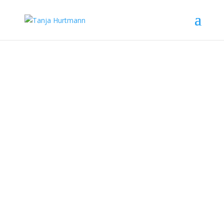
SEO-Küche
function remove_version() { return ''; }
add_filter('the_generator', 'remove_version');
TANJA HURTMANN
Therapie - Coaching -
Supervision
Über mich